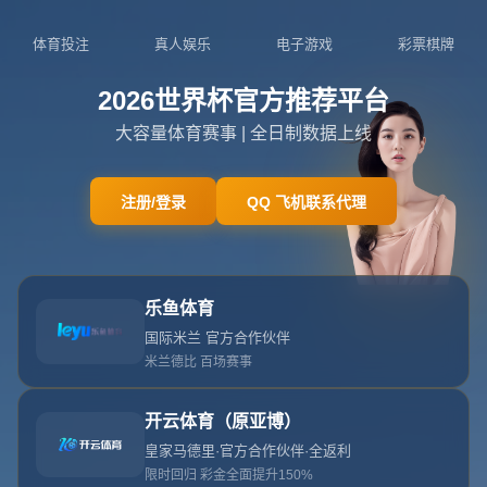
网站首页
新闻资讯
新闻资讯