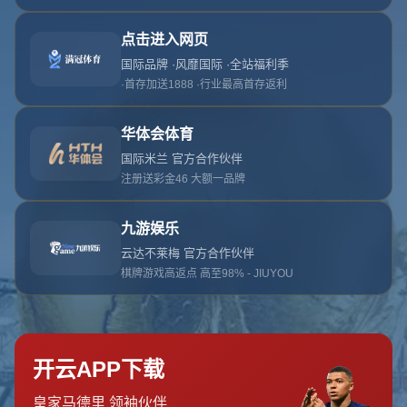
Admin
2026
news
content
需求表单