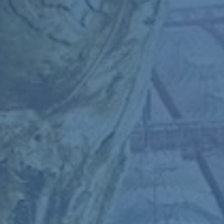
绕体系服务，而非成为节奏的主
层面极端突出的“铁腰”。在国
球队风格后，基于长期目标做出
多。
的环境，他不再是“新来者”，而
的气场——他可以更自然地融
全陌生的新援。球队在引援时不
球员，正是很多豪门在更新换代
重建，而是通过多点、分阶段的
、并有机会在两三年内成为常规主