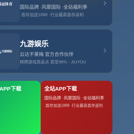
是震惊，紧接着却又觉得顺理成
长轨迹与个人选择极为鲜明的球
划、皇马建队思路、热刺与国米