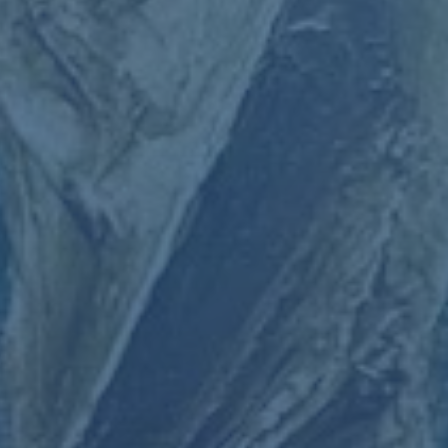
不少见
，我们会发现，这种“拒绝多家豪门，转而选择更适配自己的平台”的例
绝薪资更高、名气更大的俱乐部，转而选择更契合自己特点的球队的案
的“可持续性”而非单点爆发。
讲究控球与地面推进的联赛，也不愿贸然前往节奏更快、对身体对抗要
擅长的环境，表现很难立刻匹配身价，舆论与压力会反过来压缩自己的
开，本质上与这种“风格匹配优先于名气光环”的职业思维高度一致。
在风险：皇马阵容竞争激烈，任何一个赛季状态波动都可能影响上场时
誉可能性和个人影响力方面，获得的回报往往远超短期的薪资差距。这
的——正确的环境，有时比任何一纸合同数字更重要。