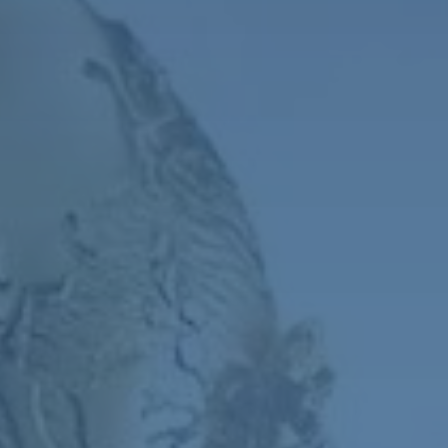
简练、合理的处理球，让球队的
“后排杀入”的威胁，恰好是皇
更需要的是那种既有足够实力，
一，显得相当合理。
规划、风格匹配和发展路径来看，
力的俱乐部，但它们的战术气质
调高强度逼抢与纵深打击的新思
配合空间的球员来说，如果进入
刺，从外界看似是“错过英超机
结构下，国米强调的是整体移