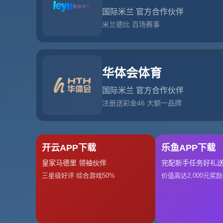
Admin
2026-05-13T03:29:28
TA：帕斯很有可
TA爆料背后隐藏的转会逻辑帕
当“TA：帕斯很有可能回皇马
章。震惊在于这桩潜在转会牵连
员，本就与皇马存在一种难以割