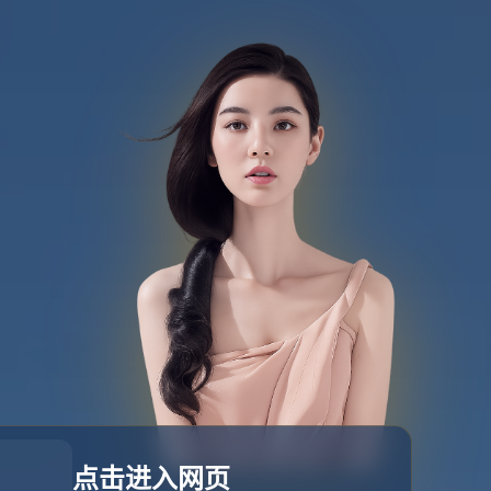
页
关于我们
我们的优势
新闻资讯
联系我们