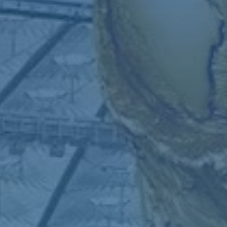
动、纵深打击与边翼卫的宽度输
导者。对于帕斯而言，虽然也有
米这样强调平衡的球队中，他的
拒绝热刺与国米，并不一定意味
的理性选择。当你的风格高度依
“回皇马”对球员与俱乐部双方的
相比加盟其他联赛的豪门，“回
更像是“经过外界历练后归队的
入，也更容易获得教练组与队友
从皇马的角度来看，签回一名了
仅要考虑能力，还要考虑性格、
阶段愿意押注的类型。
更值得注意的是，这桩潜在转会
小幅调整，逐步构建一个既年轻
力”的过渡型关键拼图，而不是某