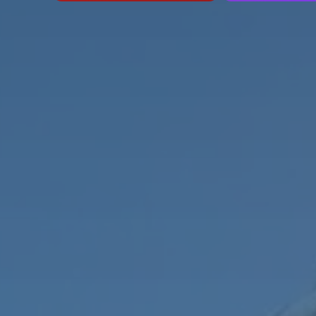
等追逐者的角色，以及现代足球
顶级平台。
帕斯的成长路径与技术标签
要理解帕斯的转会选择，首先得
晰而“学院派”的一类——在技
半空间反复接应的能力。这种特
帕斯的影响力会被放大；相反，
盖。
从早年的青训阶段到在一线队逐
不断的接应、二次转移以及无球
技术与视野兼具的中场球员形成
一种战术与身份的双重契合。
皇马的中场更新计划与帕斯的战
过去几年，皇马的建队方向非常
持续押注能够在多个位置自由移