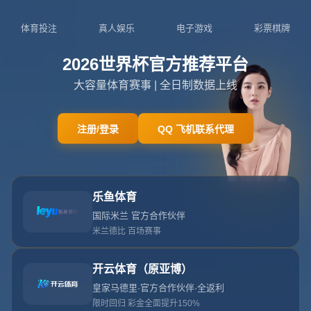
网站首页
新闻资讯
新闻资讯