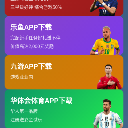
个微妙的位置 既不像维尼修斯那样已被视作非卖品 又足
够年轻和有市场吸引力 这就使得围绕他的任何风吹草动
都容易被外界放大解读
从竞技层面看 罗德里戈的特点十分适配现代豪门的需求
他可以出任边锋 也能客串伪九 具备一定的持球推进和无
球跑动能力 在压迫体系中也愿意积极回防 这些特征让很
多俱乐部愿意在内部讨论他的可能性 但有意和出价之间
有一条清晰却又经常被忽略的界线 阿斯强调皇马暂未收
到报价 本质上是在提醒外界 目前的一切还停留在兴趣和
探询的阶段 并没有进入真正的谈判轨道
二 多队有意却无人报价 背后的现实考量