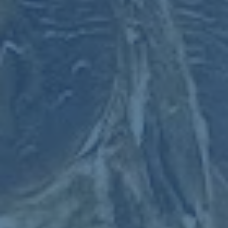
笔交易帮助皇马腾出了薪资空间 并为后续的引援打开了
通道 这种反差说明 同一笔转会 在不同时间节点 被不同
立场的人回顾 会产生截然不同的评价
把这些案例投射到罗德里戈身上 可以发现 阿斯强调皇马
尚未收到报价 并非简单的否定或肯定 而是为未来各种可
能性预留解释空间 如果罗德里戈留下并成长为真正核心
现在的沉默就会被理解为信任和耐心 如果他哪天高价离
队 现在的报道又会被视作交易发酵前的平静期
五 媒体角色 阿斯的措辞为何如此谨慎