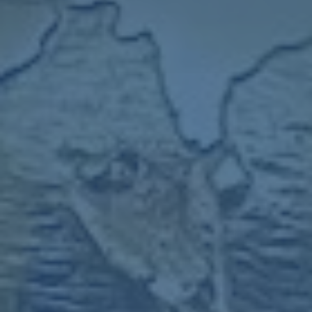
更重要的是 皇马在攻击线上的规划正在经历过渡期 新援
中锋角色 年轻球员成长速度 都是悬而未决的变量 在这
种背景下 把罗德里戈留在阵中 至少短期内可以视作一种
保险 既可作为首发轮换 也能在关键赛季承担战术试验的
角色 在结果尚未定型之前 任何仓促出售都可能被事后视
作战略失误
四 案例对比 从厄德高到迪马利亚 交易时机决定评价
要理解罗德里戈当前处境 不妨回顾几桩颇具代表性的转
会案例 厄德高当年被视作皇马未来的中场核心之一 但多
年租借和定位模糊让双方逐渐产生距离感 最终在阿森纳
找到了真正属于自己的体系 回头看 皇马并非看走眼 只
是时机和战术环境不合适 如果当时媒体只以多队有意为
由 向皇马施加压力 要求立刻做出决定 结果可能更为被
动
迪马利亚则是另一种情况 在巅峰时期被出售 很长一段时
间内都被某些球迷视作遗憾 但从俱乐部运营的角度看 那