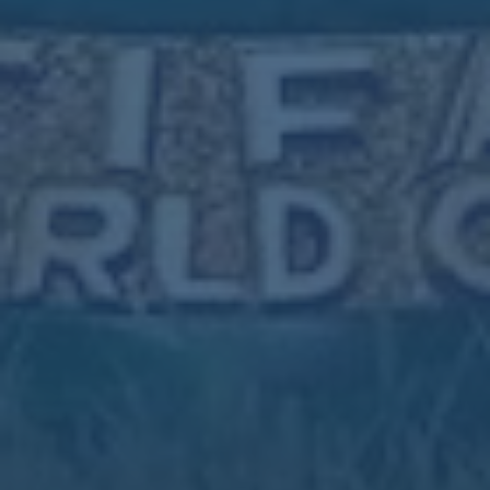
综合来看 尽管多队有意罗德里戈 但皇马暂未收到报价
这一信息 既揭示了这名巴西前锋在欧洲顶级舞台上的吸
引力 也映射出皇马对攻击线未来规划的谨慎 再加上媒体
如阿斯在措辞上的小心拿捏 我们看到的 是一个被拉长的
决策过程 在这个过程中 球员 俱乐部 媒体和市场彼此牵
制 共同书写着一段尚未定稿的转会叙事
需求表单