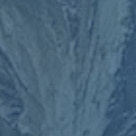
这种自然引用式的表述 让报道既像是在揭示市场趋势 又
避免变成具体转会的推动力量 对于处在风口浪尖的罗德
里戈而言 这样的语气至少不会进一步加剧外界的猜想和
压力 对皇马而言 也可以借助媒体口径 把信息控制在一
个可接受的范围之内 不至于引发内部过度解读
媒体在转会报道中的影响力 已经远远超出简单的信息传
递 有些转会会因持续的舆论热度被迫加速 有些则在信息
被压到最低后悄然完成 在这一背景下 阿斯选择清晰点出
没有报价 这其实是在用一种柔和方式 对转会市场喊停
告诉各方 目前仍然以传闻居多 真正的谈判还没有开启
六 对球员心理与职业规划的潜在影响
站在罗德里戈个人的角度 多队有意必然会让他意识到自
己的市场价值 但当他同时看到皇马暂未收到报价 也会反
过来强化一种认知 自己在当前阶段仍然属于皇马计划的
一部分 这种心理信号 对一名正在摸索自己巅峰路径的年
轻球员而言 至关重要