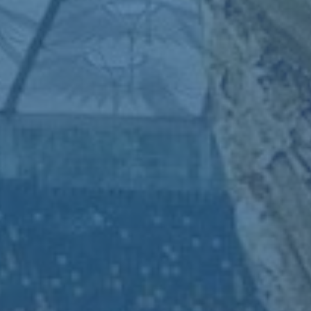
大器的双重角色。当它强调“安
传递一种信号：
主帅愿意长期投
从压力管理角度看，这种公开的
也可以降低外界关于“是否出走
谈判、引援策略和内部目标设定
则是其中一个典型切片。
案例分析 一个赛季中期的转折