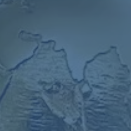
，但在皇马，这句话的含义比大多数俱乐部更沉重。联赛、欧冠、西超杯