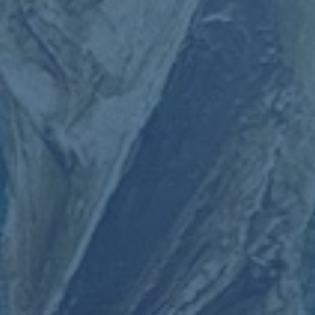
景：赛季中段，球队在联赛遭遇一波平局和失利，舆论开始讨论“是否需
，同时也会关注更衣室气氛和高层态度。安帅在这类节点上的做法往往
术微调回应质疑。他不会通过公开批评球员来转移焦点，而是强调集体