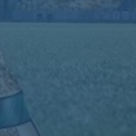
从一个赛季的整体画面来看，这些
于当遭遇低潮时，主帅与球队如
具有现实基础——他知道自己能
，是善于营造一种介于自信和谦
的逆转比赛中体现得尤为明显：
清楚稍有疏忽就可能付出代价。
场更多前插，打破对手防线的平
球。这些看似细节的选择，最终