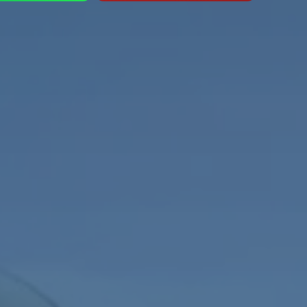
皇马需要他这样的掌舵者：熟悉
对他战术理念与管理方式的最高
连贯性，而不是被频繁的更换教
冠军的能力。这种结构，需要一
多次表达对球队的认可，对俱乐部
——留在皇马，为冠军而战，是